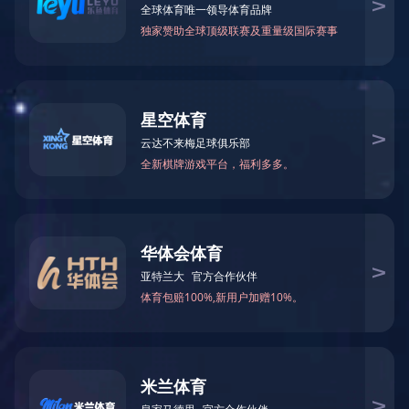
PRODUCTS
全部分类
PET保护膜
铝箔开云线上平台-开云(中国)
铝箔玻璃纤维开云线上平台-开云(中国)
单面开云线上平台-开云(中国)
双面开云线上平台-开云(中国)
导电胶膜
防飞溅开云线上平台-开云(中国)