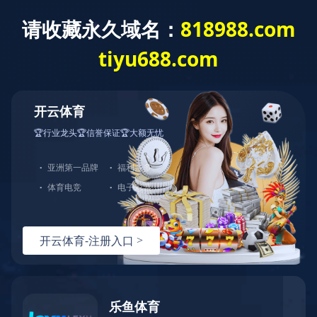
开云线上平台
产品中心
PRODUCTS
开云线上平台-开云(中国)