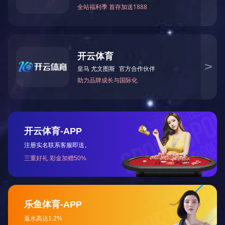
高温硅胶布
耐高温布
特氟龙耐高温开云线上平台-开云(中国)