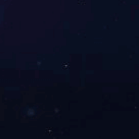
手机号：
邮箱：
留言内容
提交留言