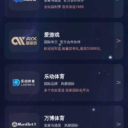
特氟龙耐高温开云线上平台-开云
(中国)
耐高温 良好的粘着力 优良的绝缘性 化学性能稳定
在线留言