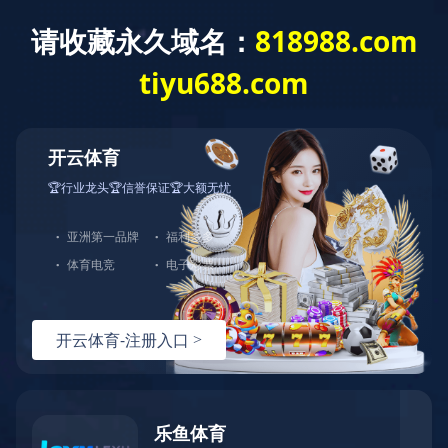
开云线上平台
产品中心
PRODUCTS
开云线上平台-开云(中国)