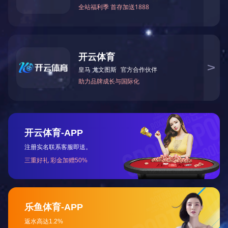
产品详情
先采用玻璃纤维为基布，涂覆以特氟龙乳液经烘干后制
成特氟龙玻璃纤维布。再经二次涂覆以硅粘胶制成的一
种耐高温开云线上平台-开云(中国) 。
特点是强度高，耐高温，正常耐温达260度。同时表面
平滑，抗粘，光亮，能耐各种化学腐蚀。
广泛应用于食品、药品和塑料袋热封，热塑脱模，包
装，复合，电子电气，光伏等行业。