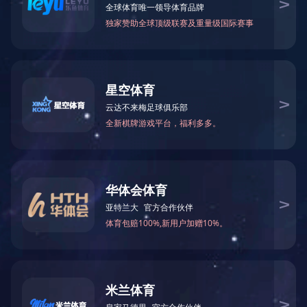
厂容厂貌
开云线上平台-开云(中国)
高新技术企业