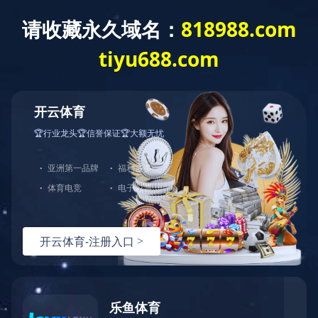
开云线上平台
关于我们
ABOUT US
公司简介
开云线上平台
资质荣誉
生产设备