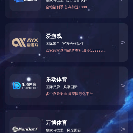
网纹开云线上平台-开云(中国)
硅开云线上平台-开云(中国)
锂电池开云线上平台-开云(中国)
遮光开云线上平台-开云(中国)
特氟龙耐高温开云线上平台-开云(中国)
耐高温布
高温硅胶布
铝箔玻璃纤维开云线上平台-开云(中国)