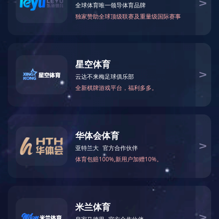
PRODUCTS
全部分类
PET保护膜
铝箔开云线上平台-开云(中国)
铝箔玻璃纤维开云线上平台-开云(中国)
单面开云线上平台-开云(中国)
双面开云线上平台-开云(中国)
导电胶膜
防飞溅开云线上平台-开云(中国)