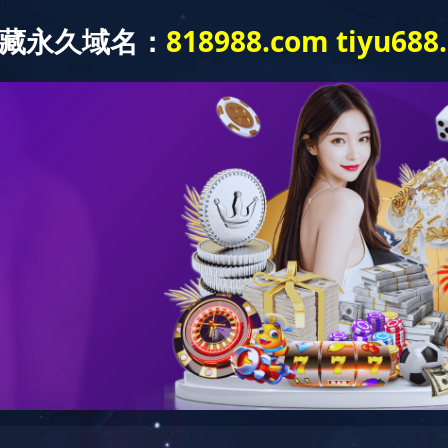
开云(中国)
关于我们
产品中心
新闻资讯
服