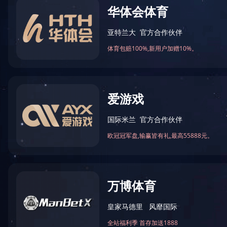
公司简介
开云线上平台
资质荣誉