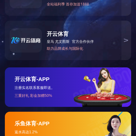
客户留言
姓名：
手机号：
邮箱：
留言内容