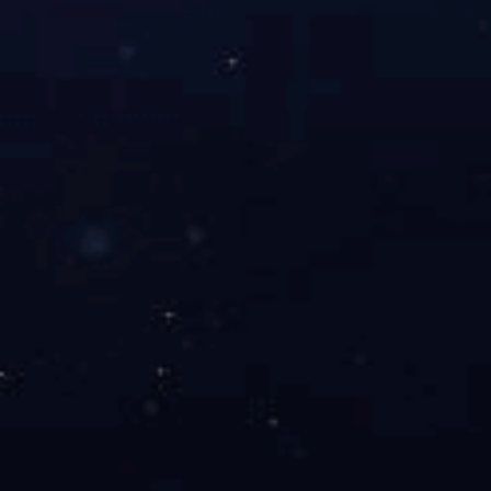
双面开云线上平台-开云(中国)
透明硅开云线上平台-开云(中国)
<
1
2
>