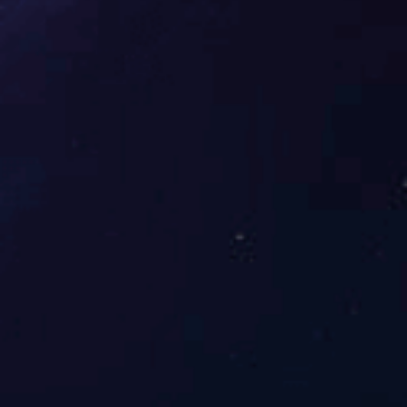
棉纸双面开云线上平台-开云(中国)
AB双面开云线上平台-开云(中国)
单面开云线上平台-开云(中国)