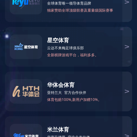
PRODUCTS
全部分类
PET保护膜
铝箔开云线上平台-开云(中国)
铝箔玻璃纤维开云线上平台-开云(中国)
单面开云线上平台-开云(中国)
双面开云线上平台-开云(中国)
导电胶膜
防飞溅开云线上平台-开云(中国)