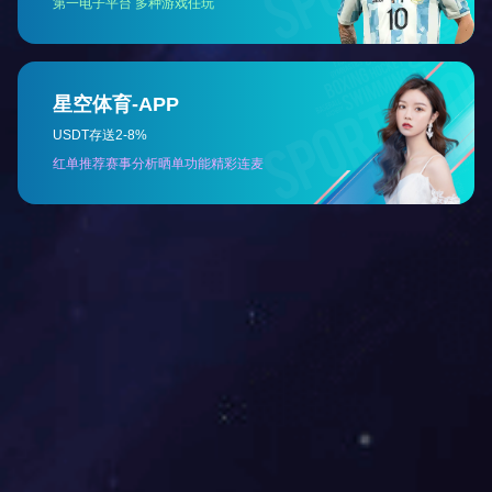
铝箔开云线上平台-开云(中国)
铝箔导电开云线上平台-开云(中国)
铝箔麦拉开云线上平台-开云(中国)
无基材导电双面开云线上平台-开云(中国)