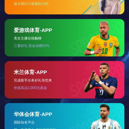
无基材双面开云线上平台-开云(中国)
PET保护膜（亚克力胶）
PET保护膜（硅胶）