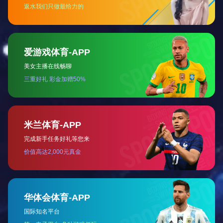
型号
物料描述
总厚度(mm)
PD6
双面超薄
0.006
PD10
双面超薄
0.01
PD30
双面
0.03
PD50
双面
0.05
PD80
双面
0.08
PD100
双面
0.1
PD125
双面
0.125
PD150
双面
0.15
PD175
双面
0.175
PD200
双面
0.2