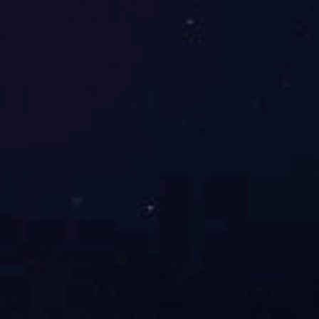
+
无基材双面开云线上平台-开云(中国)
欢迎您的留言咨询
姓名：
手机号：
邮箱：