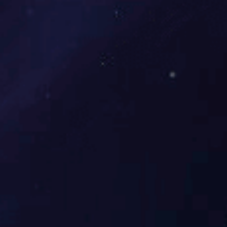
+
高温硅胶布
+
耐高温布
+
特氟龙耐高温开云线上平台-开云(中国)