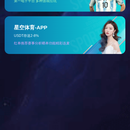
PD225
双面
0.225
PD275
双面
0.275
PD288
双面
0.288
相关产品