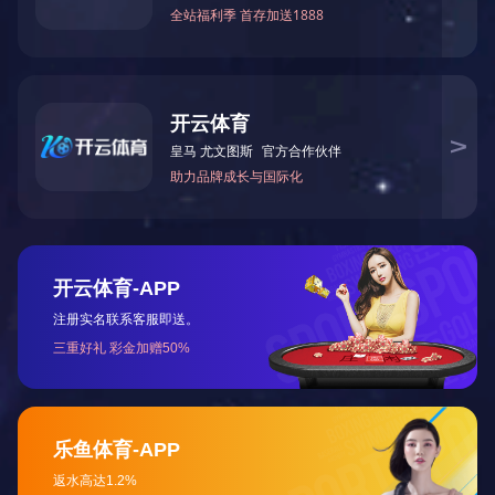
产品详情
透明PET双面开云线上平台-开云(中国)
以PET为基材,双面涂以亚克力胶系粘合剂,贴合离
型材料组合而成。
便于材料贴合与模切成型,胶性稳定性好等特点。
产品用于金属铭牌, PVC标牌,橡胶垫,海绵垫, EVA
垫等之贴合。在光电显示模组、工业包装、电子制造、
汽车工业中广泛应用。