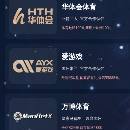
开云线上平台-开云(中国)