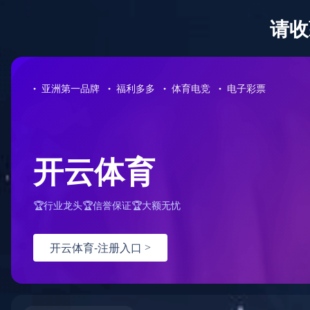
开云线上平台
开云线上平台-
产品中心
PRODUCTS