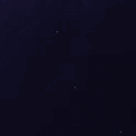
+
+
云(中
无基材双面开云线上平台-开云(中国)