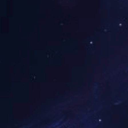
A60C
单面
A80C
单面
A130C
单面
A180C
单面
AD35C
双面
AD100C
双面
AD120C
双面