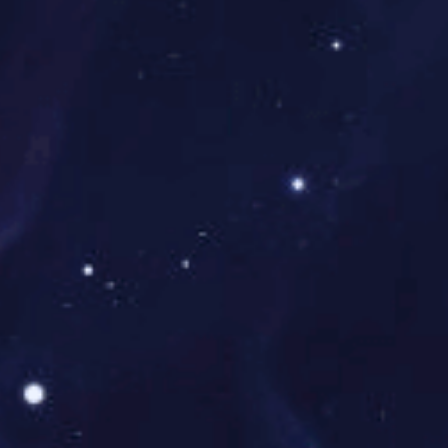
型力底材组合而成。
构屏蔽;非常适合电子加工制造企业使用。
描述
总厚度(mm)
0.03
0.05