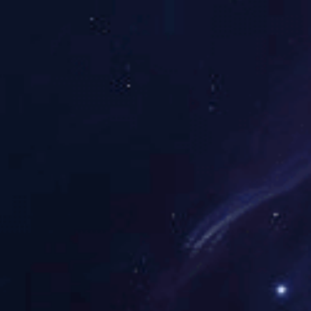
产品详情
铝箔导电开云线上平台-开云(中国)
以铝箔为基材，单面或双面涂以导电胶粘剂,贴合适当离
具有良好的初粘力;良好的散热性;屏蔽效果佳等特点。
产品用于FCC、Notebook、PC、Monitor之内部结
型号
物料
A30C
单面
A50C
单面