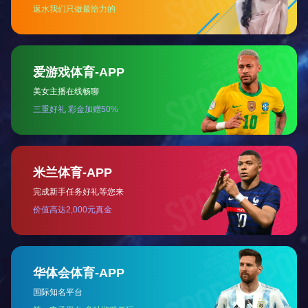
PD120AS
硅胶、亚克力胶
0.12
可根据客户需求制成阻燃型开云线上平台-开云(中国)
相关产品
+
高温硅胶布