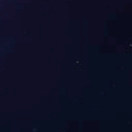
+
无基材双面开云线上平台-开云(中国)
欢迎您的留言咨询
姓名：
手机号：
邮箱：