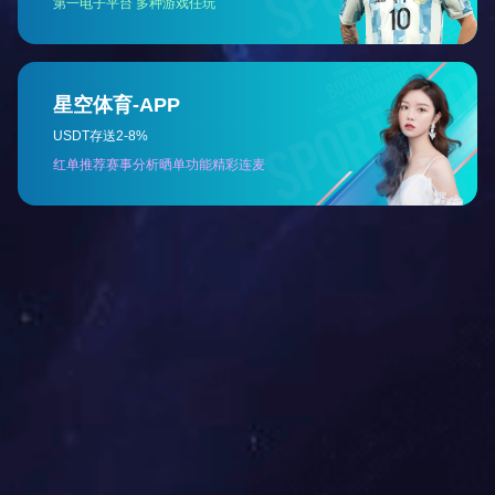
相关产品
+
高温硅胶布
+
耐高温布