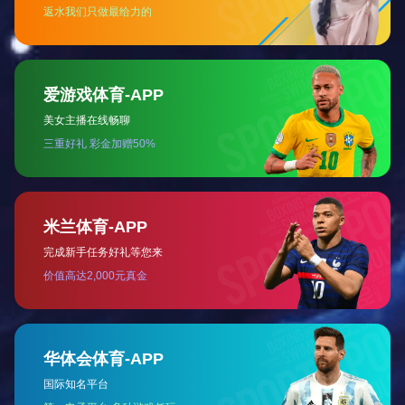
AP80
非导电胶
0.08
AP130
非导电胶
0.13
AP150
非导电胶
0.15
AP70C
导电胶
0.07
AP80C
导电胶
0.08
AP130C
导电胶
0.13
AP150C
导电胶
0.15
AP60CB
表面黑胶；导电胶
0.06
AP70CB
表面黑胶；导电胶
0.07