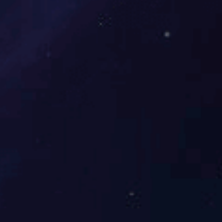
+
特氟龙耐高温开云线上平台-开云(中国)
+
无基材双面开云线上平台-开云(中国)