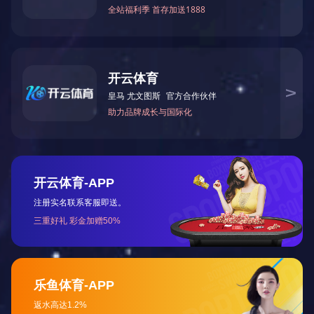
产品详情
铝箔麦拉开云线上平台-开云(中国)
以铝箔复合PET为基材,涂以亚克力胶粘剂，贴合适
当离型力底材组合而成。
具有良好的初粘力,抗撕裂;干扰屏蔽效果佳等特
点。
产品用于FCC、Notebook PC、Monitor之内部结构
屏蔽;非常适合电子加工制造企业使用。
型号
物料描述
总厚度(mm)
AP70
非导电胶
0.07