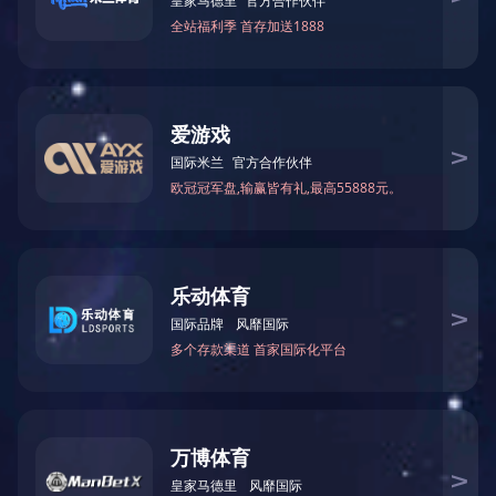
铝箔麦拉开云线上平台-开云(中国)
以铝箔复合PET为基材,涂以亚克力胶粘剂，贴合适当离
型力底材组合而成。具有良好的初粘力,抗撕裂;干扰屏
蔽效果佳等特点。
在线留言