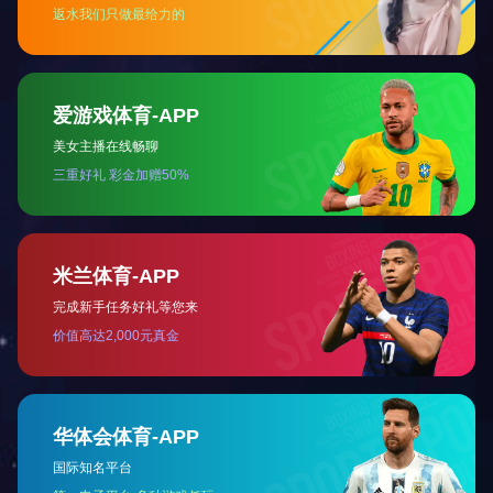
铝箔玻璃纤维开云线上平台-开云(中国)
遮光开云线上平台-开云(中国)
锂电池终止开云线上平台-开云(中国)