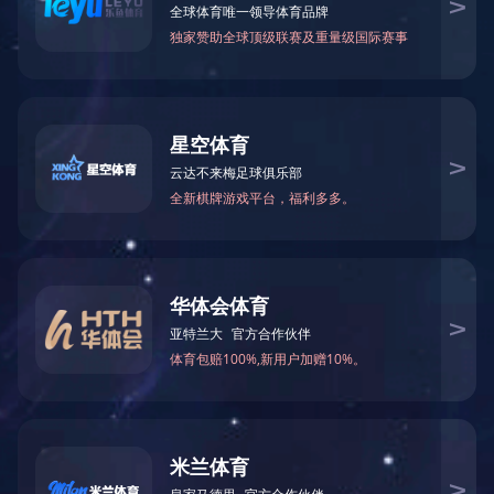
PRODUCTS
全部分类
PET保护膜
铝箔开云线上平台-开云(中国)
铝箔玻璃纤维开云线上平台-开云(中国)
单面开云线上平台-开云(中国)
双面开云线上平台-开云(中国)
导电胶膜
防飞溅开云线上平台-开云(中国)