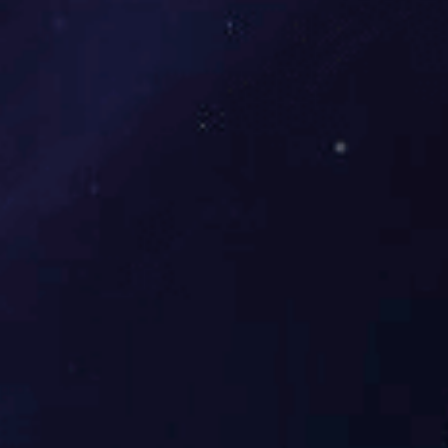
黑胶型黑黑双面开云线上平台-开云(中国) 是在普通型的
基础上,将胶水调成了黑色。
此类开云线上平台-开云(中国) 有效解决了透明胶水在模
切、组合成背光后，因微量或少量溢胶产生的亮线问
题。
型号
物料描述
总厚度(mm)
PD30BMB
亚克力胶
0.03
PD50BMB
亚克力胶
0.05
PD60BMB
亚克力胶
0.06
PD80BMB
亚克力胶
0.08