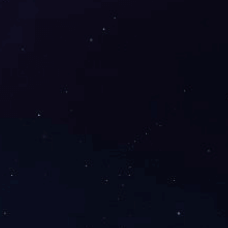
扫一扫，浏览移动版
188号