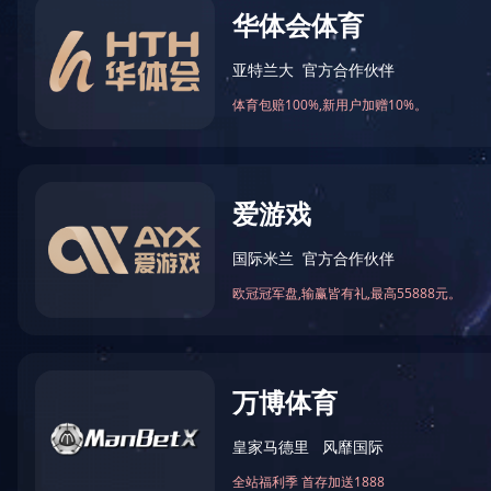
开云线上平台-开云(中国)
PRODUCTS
全部分类
PET保护膜