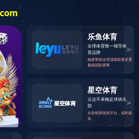
务支持
联系我们
电话：0523-84211578