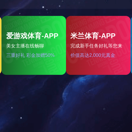
开云线上平台-开云(中国)
<
1
>
前