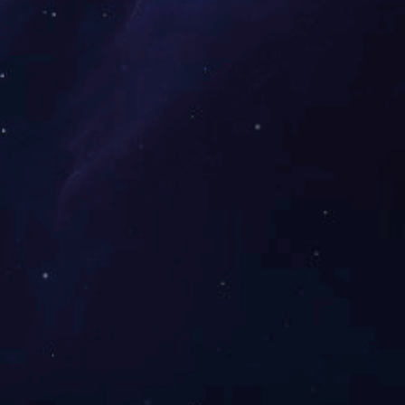
服务支持
联系我们
服务理念
地址：江苏省靖江市新港大道
电话:
+86-(0)523-8421 1578
上平台-开云
在线留言
业务：张总 138 0526 1058
网址：
002334.com
纤维开云线上