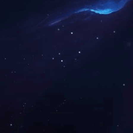
特氟龙耐高温开云线上平台-开云(中国)
耐高温布
高温硅胶布
关于我们
新闻资讯
产品中心
公司简介
开云线上平台
PET保护膜
开云线上平台
行业新闻
铝箔开云线
资质荣誉
(中国)
生产设备
铝箔玻璃