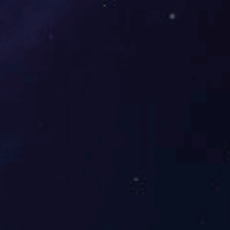
+
特氟龙耐高温开云线上平台-开云(中国)
+
无基材双面开云线上平台-开云(中国)
欢迎您的留言咨询
姓名：