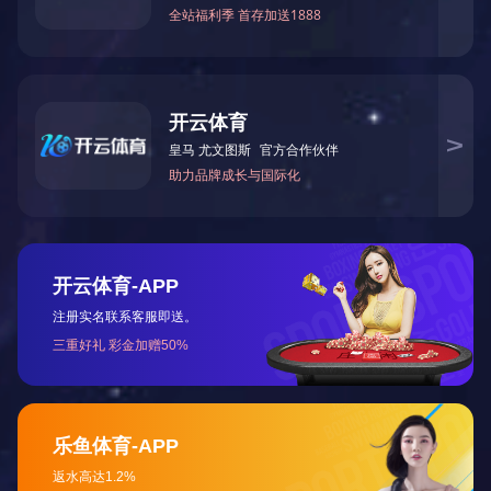
产品详情
PET保护膜(硅胶)
该系列保护膜是以PET为基材，涂以有机硅胶胶
水，贴合离型材料而成。
自行吸附效果佳,主动排气泡;胶性稳定,耐高温，可
在高温环境下使用;不易残胶,耐酸碱性佳。