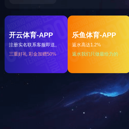
该专利发明提供一种铝箔玻纤防爆开云线上平台-开云(中国) 
如下步骤：（1）对铝箔进行预热；（2）将预热后的铝箔
（3）将铝箔与聚对苯二甲酸乙二酯基膜的复合层进入80～
涂覆胶料，边涂覆边经由80～100℃烘道作烘燥处理，涂覆厚
制作的铝箔玻纤防爆开云线上平台-开云(中国) ，经过测试
果不传爆，加工制造简单。