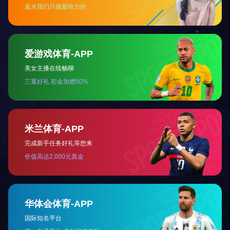
■
开云线上平台-开云(中国) 母卷是什么
■
浅谈压敏开云线上平台-开云(中国) 初粘性测试仪测试原理
及方法
■
开云线上平台-开云(中国) 拉力测试
■
铝箔玻纤防爆开云线上平台-开云(中国) 及其制作方法专利
■
对于一些问印字开云线上平台-开云(中国) 类的问题有如下
几种可能
扫一扫，浏览移动版