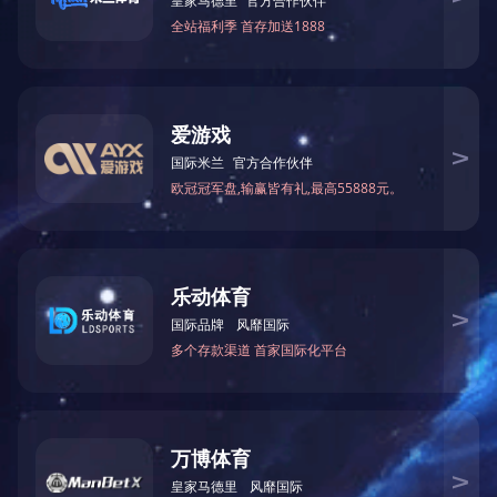
不仅会对作业人员和设备产生腐蚀作用，有时还会腐蚀
被粘物，形成影响外观的斑痕。因此采购胶粘剂时要考
虑pH值对产品的影响。
3、粘合强度
水性压敏胶水首先必须有足够的粘合强度，以保证
粘合后物件的正常使用。判断黏合剂粘合强度是否合
格，可将两块被粘材料沿粘合界面撕开，若发现撕开后
被粘材料遭到破坏，则证明黏合强度足够;若只是粘合界
面分开，则表明黏合剂强度不足。
4、粘度
粘度是影响胶粘剂质量的重要的因素。若粘度太
大，则涂层较厚、耗胶量大、干燥减慢，还会影响到胶
粘剂对被粘物表面的润湿和渗透作用，进而直接影响到
粘合强度;若粘度太小，则涂层较薄、干燥过快、易出现