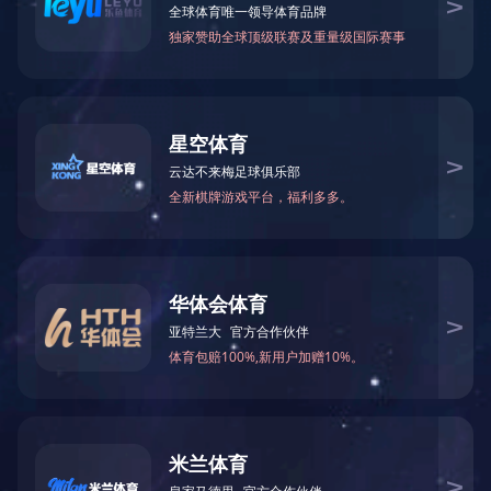
压敏胶质量优劣判断
2022-07-08
一般的手工粘合工判定水性压敏胶水质量的优劣好
坏，一般可从粘合强度、干燥速度、粘度、固含量以及
PH值等几个方面来进行衡量。
1、固含量
固含量也是影响水性压敏胶水质量的重要因素之
一。固含量越高，粘合力越强，干燥速度越快。
2、pH值
合成树脂胶粘剂多呈弱酸性，对粘合工艺不会产生
负面影响。但水玻璃和淀粉胶粘剂碱性较高，碱性偏高