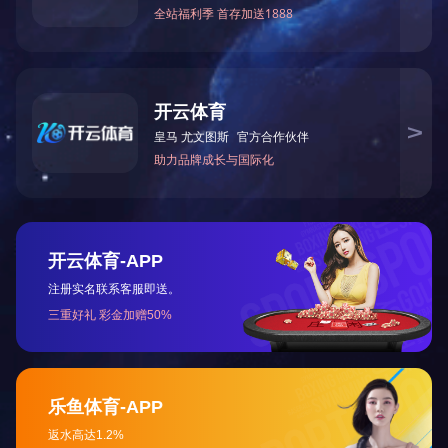
粘合不良等问题。
5、干燥速度
选购水性压敏胶水时，须衡量干燥速度是否与粘合
工艺相匹配。一般的手工粘合工艺速度较慢，需要较长
的初干时间;而机器粘合工艺则速度很快，要求初干时间
短。对于彻干时间而言，绝大多数情况下要求越快越
好，以便能尽快进入下―道工序。
■
关于开云线上平台-开云(中国) 年产12000万平方米
高端电子膜制品及电子开云线上平台-开云(中国) 系
列项目 竣工环境保护验收监测报告的公示
2023-07-25
—