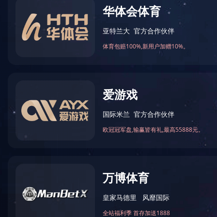
开云线上平台
行业新闻
胶水的运用非常的
2022-07-08