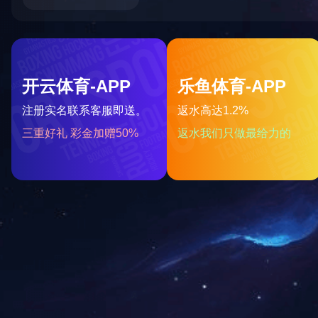
胶水的运用非常的广泛，胶水也是分很多品种，也非为工
胶水。有时我们需要在有水的当地用到胶水，所以我们就非
的、环保的、有许诺有品牌的，那么啥胶水防水好呢。
现在做防水工程，不仅仅需要防水质量要好，防水效果超
分，就会分外注重防水胶的环保功用，有必要使工程每一方
本来我们选择防水胶都比较注重三个方面：防水功用好、
防水层干固后长时间泡水不粉化、不开裂、不渗漏，防水效
防水产品翻开时的那股难闻气味，第一印象就好;施工上也
就可以了，简略操作，双组份的防水胶就需要进行分配，不
多运用过的用户在施工完成后做闭水检验都表明效果好，运
的防水工程，都是抱负防水材料的选择。