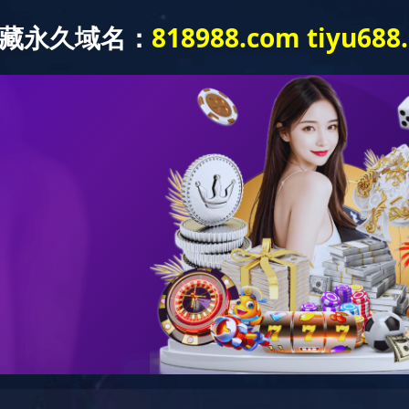
开云(中国)
关于我们
产品中心
新闻资讯
服