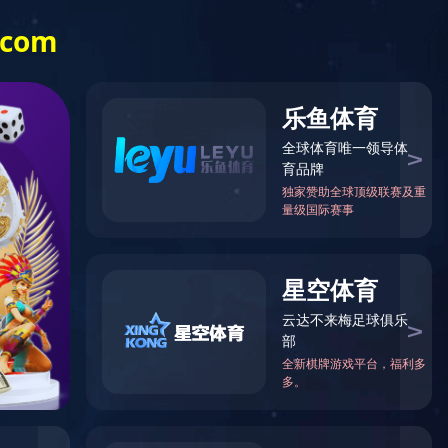
务支持
联系我们
电话：0523-84211578