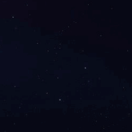
扫一扫，浏览移动版
188号