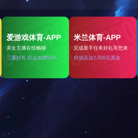
业用胶水和生活用胶水，工业用胶水也有很多种比如说水性压
常的需要防水胶水，在选择的时分我们总是会选择实惠的、质量
卓，在环保方面的需要也越来越严峻，所以在选择防水胶的时
面都抵达好的效果。
施工操作简略、环保功用好，防水胶在这三个方面上都有优势
果很不错;在环保方面真实做到了环保无害，产品并没有没有其
很便当，单组份的防水胶无需分配，直接在洁净的涂刷面进行涂
过分配进程也很简略。胶层单调速度也很快，节省了不少时间。
用几回效果都很满意。这样的环保型防水胶无论是做室内仍是室